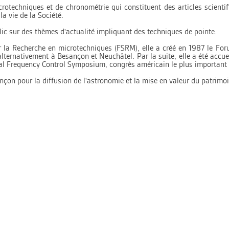
otechniques et de chronométrie qui constituent des articles scientif
 la vie de la Société.
lic sur des thèmes d'actualité impliquant des techniques de pointe.
r la Recherche en microtechniques (FSRM), elle a créé en 1987 le F
alternativement à Besançon et Neuchâtel. Par la suite, elle a été accu
ional Frequency Control Symposium, congrès américain le plus important
ançon pour la diffusion de l'astronomie et la mise en valeur du patrimoi