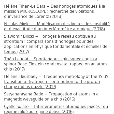
Hélène Pihan-Le Bars – Des horloges atomiques à la
mission MICROSCOPE : recherche de violations
d’invariance de Lorentz (2018)
Nicolas Mielec – Modélisation des limites de sensibilité
et d’exactitude d’un interféromètre atomique (2018)
Slawomir Bilicki – Horloges à réseau optique au
strontium : comparaisons d’horloges pour des
applications en physique fondamentale et échelles de
temps (2017)
Théo Laudat – Spontaneous spin squeezing in a
spinor Bose-Einstein condensate trapped on an atom
chip (2017)
Hélène Fleurbaey – Frequency metrology of the 1S-3S
transition of hydrogen: contribution to the proton
charge radius puzzle (2017)
Satyanarayana Bade – Propagation of atoms in a
magnetic waveguide on a chip (2016)
Cyrille Solaro – Interféromètres atomiques piégés : du
régime dilué au régime dense (2016)