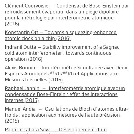
Clément Courvoisier – Condensat de Bose-Einstein par
refroidissement évaporatif dans un piège dipolaire
pour la métrologie par interférométrie atomique
(2016)
Konstantin Ott – Towards a squeezing-enhanced
atomic clock on a chip (2016)
Indranil Dutta – Stability improvement of a Sagnac
cold atom interferometer : towards continuous
operation (2016)
Alexis Bonnin – Interférométrie Simultanée avec Deux
Espèces Atomiques ⁸⁷Rb/⁸⁵Rb et Applications aux
Mesures Inertielles (2015)
Raphaël Jannin – Interférométrie atomique avec un
condensat de Bose-Eintein : effet des interactions
internes (2015)
Manuel Andia – Oscillations de Bloch d’atomes ultra-
froids : application aux mesures de haute précision
(2015)
Papa lat tabara Sow – Développement d’un