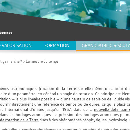
 VALORISATION
FORMATION
GRAND PUBLIC & SCOLA
 ça marche ?
> La mesure du temps
s astronomiques (rotation de la Terre sur elle-même ou autour du sol
aire d’un paramètre, en général un angle de rotation. Ce principe est ident
iation – la plus linéaire possible – d’une hauteur de sable ou de liquide vi
ournir directement une référence de temps ou de durée, ce qui a placé 
me International d’unités jusqu’en 1967, date de la
nouvelle définition
dans les horloges atomiques. La précision des horloges atomiques permet
 de rotation de la Terre
dues à des phénomènes géophysiques, hydrologiqu
périodique consiste simplement à compter le nombre de périodes contenu