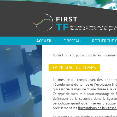
ACCUEIL
LE RESEAU
RECHERCHE &
Accueil
>
Grand public & scolaires
>
Comment
LA MESURE DU TEMPS
La mesure du temps avec des phénomène
l’écoulement du temps et l’évolution liné
qui associe la mesure d’une durée à la var
Ce type de mesure a pour avantage de f
définition de la seconde dans le Systè
périodique quantique mise en pratique 
précisément les
fluctuations de la vitesse
La mesure d’une durée avec un système 