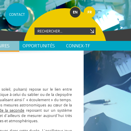
EN
FR
CONTACT
IRES
OPPORTUNITÉS
CONNEX-TF
eil, pulsars) repose sur le lien entre
ique à celui du sablier ou de la clepsydre
sualisant ainsi l’ « écoulement » du temps.
ces mesures astronomiques au cœur de la
 de la seconde
reposant sur un système
 d’ailleurs de mesurer aujourd’hui très
es et atmosphériques.
es dans cette durée. L’oscillateur joue