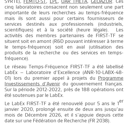
SYRTE),
FEMTO-ST
,
LPL
,
UAR THETA
,
GEOAZUR
. Ces
cinq laboratoires consacrent non seulement une part
importante de leurs recherches au temps-fréquence
mais ils sont aussi pour certains fournisseurs de
services destinés aux professionnels (industriels,
scientifiques) et à la société (heure légale). Les
activités des membres partenaires de FIRST-TF se
situent soit en amont (R&D pouvant intéresser à terme
le temps-fréquence) soit en aval (utilisation des
produits de la recherche ou des services en temps-
fréquence).
Le réseau Temps-Fréquence FIRST-TF a été labellisé
LabEx – Laboratoire d’Excellence (ANR-10-LABX-48-
01) lors du premier appel à projets du
Programme
Investissements d’Avenir
du gouvernement français.
Sur la période 2012-2022, près de 188 opérations ont
été soutenues par le LabEx.
er
Le LabEx FIRST-TF a été renouvelé pour 5 ans le 1
janvier 2020, prolongé ensuite de deux ans jusqu’au
mois de Décembre 2026, et il s’appuie depuis cette
date sur une Fédération de Recherche (FR 2038).