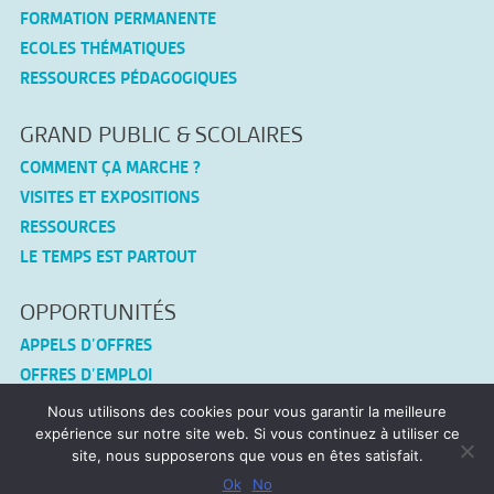
FORMATION PERMANENTE
ECOLES THÉMATIQUES
RESSOURCES PÉDAGOGIQUES
GRAND PUBLIC & SCOLAIRES
COMMENT ÇA MARCHE ?
VISITES ET EXPOSITIONS
RESSOURCES
LE TEMPS EST PARTOUT
OPPORTUNITÉS
APPELS D’OFFRES
OFFRES D’EMPLOI
Nous utilisons des cookies pour vous garantir la meilleure
CONNEX-TF
expérience sur notre site web. Si vous continuez à utiliser ce
site, nous supposerons que vous en êtes satisfait.
MENTIONS LÉGALES
Ok
No