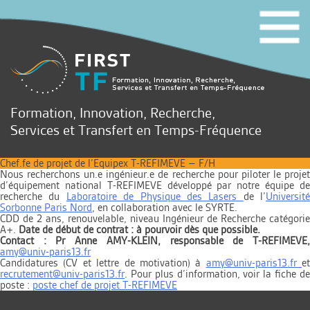
Formation, Innovation, Recherche,
Services et Transfert en Temps-Fréquence
Chef.fe de projet de l’Equipex T-REFIMEVE – F/H
Nous recherchons un.e ingénieur.e de recherche pour piloter le projet
d’équipement national T-REFIMEVE développé par notre équipe de
recherche du
Laboratoire de Physique des Lasers
de
l’
Université
Sorbonne Paris Nord
, en collaboration avec le SYRTE.
CDD de 2 ans, renouvelable, niveau Ingénieur de Recherche catégorie
A+.
Date de début de contrat :
à pourvoir dès que possible.
Contact : Pr Anne AMY-KLEIN, responsable de T-REFIMEVE,
amy@univ-paris13.fr
Candidatures (CV et lettre de motivation) à
amy@univ-paris13.fr
et
recrutement@univ-paris13.fr
. Pour plus d’information, voir la fiche de
poste :
poste chef de projet T-REFIMEVE