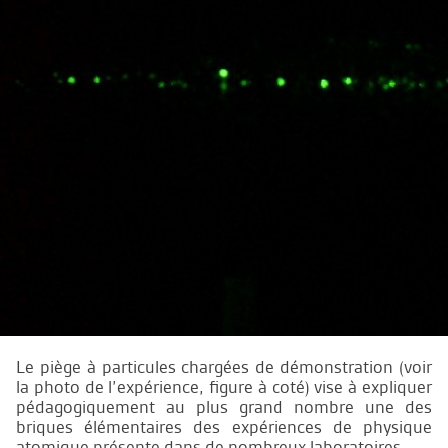
Le piège à particules chargées de démonstration (voir
la photo de l’expérience, figure à coté) vise à expliquer
pédagogiquement au plus grand nombre une des
briques élémentaires des expériences de physique
atomique présente dans de nombreux laboratoires.