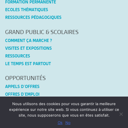
FORMATION PERMANENTE
ECOLES THÉMATIQUES
RESSOURCES PÉDAGOGIQUES
GRAND PUBLIC & SCOLAIRES
COMMENT ÇA MARCHE ?
VISITES ET EXPOSITIONS
RESSOURCES
LE TEMPS EST PARTOUT
OPPORTUNITÉS
APPELS D’OFFRES
OFFRES D’EMPLOI
Nous utilisons des cookies pour vous garantir la meilleure
CONNEX-TF
expérience sur notre site web. Si vous continuez à utiliser ce
site, nous supposerons que vous en êtes satisfait.
MENTIONS LÉGALES
Ok
No