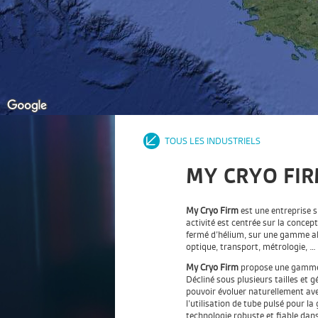
TOUS LES INDUSTRIELS
MY CRYO FI
My Cryo Firm
est une entreprise s
activité est centrée sur la concept
fermé d’hélium, sur une gamme all
optique, transport, métrologie, …
My Cryo Firm
propose une gamme d
Décliné sous plusieurs tailles et 
pouvoir évoluer naturellement ave
l’utilisation de tube pulsé pour 
technologie robuste et fiable dan