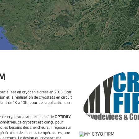
RM
pécialisée en cryogénie créée en 2013. Son
ion et la réalisation de cryostats en circuit
ant de 1K à 10K, pour des applications en
e cryostat standard : la série
OPTIDRY
.
géométries, ce cryostat est conçu pour
c les besoins des chercheurs. Il repose sur
la génération des basses températures, une
s le temps. Le design du cryostat est