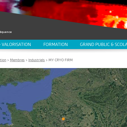
 VALORISATION
FORMATION
GRAND PUBLIC & SCOLA
tion
>
Membres
>
Industriels
> MY CRYO FIRM