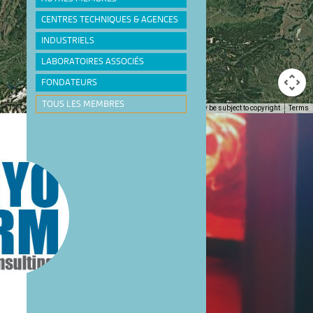
CENTRES TECHNIQUES & AGENCES
INDUSTRIELS
LABORATOIRES ASSOCIÉS
FONDATEURS
TOUS LES MEMBRES
Keyboard shortcuts
Image may be subject to copyright
Terms