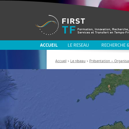
ACCUEIL
LE RESEAU
RECHERCHE &
Accueil
>
Le réseau
>
Présentation – Organisa