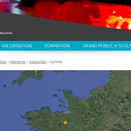
 VALORISATION
FORMATION
GRAND PUBLIC & SCOLA
tion
>
Membres
>
Industriels
> Syrlinks