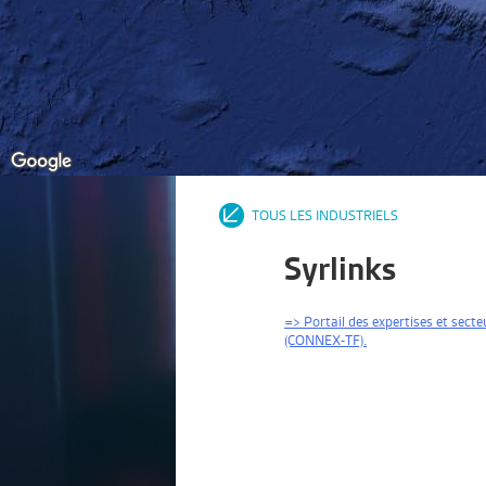
TOUS LES INDUSTRIELS
Syrlinks
=> Portail des expertises et sec
(CONNEX-TF).