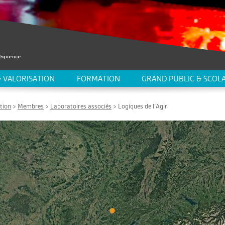
 VALORISATION
FORMATION
GRAND PUBLIC & SCOLA
tion
>
Membres
>
Laboratoires associés
> Logiques de l’Agir