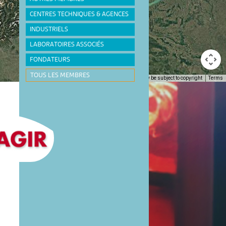
CENTRES TECHNIQUES & AGENCES
INDUSTRIELS
LABORATOIRES ASSOCIÉS
FONDATEURS
TOUS LES MEMBRES
Keyboard shortcuts
Image may be subject to copyright
Terms