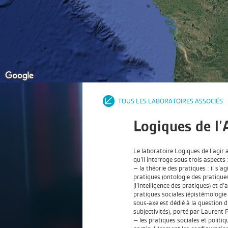
TOUS LES LABORATOIRES ASSOCIÉS
Logiques de l’
Le laboratoire Logiques de l’agir 
qu’il interroge sous trois aspects 
– la théorie des pratiques : il s’a
pratiques (ontologie des pratiques)
(l’intelligence des pratiques) et d’
pratiques sociales (épistémologi
sous-axe est dédié à la question
subjectivités), porté par Laurent 
– les pratiques sociales et politiq