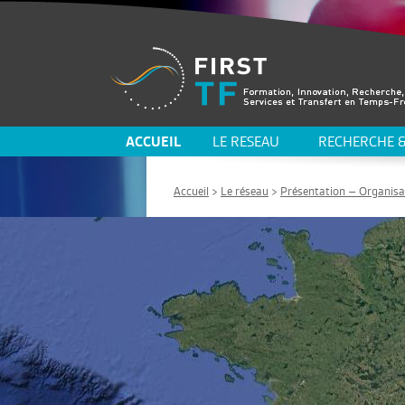
ACCUEIL
LE RESEAU
RECHERCHE &
Accueil
>
Le réseau
>
Présentation – Organisa