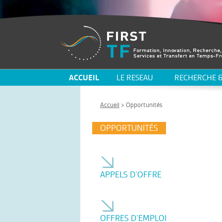
ACCUEIL
LE RESEAU
RECHERCHE &
Accueil
> Opportunités
OPPORTUNITÉS
APPELS D’OFFRE
OFFRES D’EMPLOI