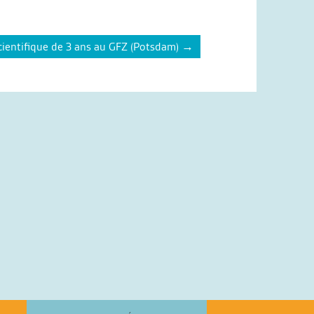
cientifique de 3 ans au GFZ (Potsdam)
→