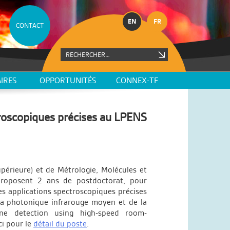
EN
FR
CONTACT
IRES
OPPORTUNITÉS
CONNEX-TF
roscopiques précises au LPENS
périeure) et de Métrologie, Molécules et
 proposent 2 ans de postdoctorat,
pour
es applications spectroscopiques précises
la photonique infrarouge moyen et de la
dyne detection using high-speed room-
ci pour le
détail du poste
.