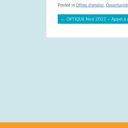
Posted in
Offres d'emploi
,
Opportunité
Post
←
OPTIQUE Nice 2022 – Appel à 
navigation