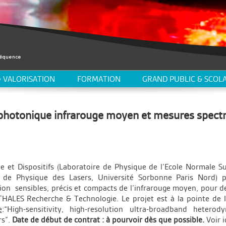
 VALORISATION
FORMATION
GRAND PUBLIC & SCOLA
 photonique infrarouge moyen et mesures spect
 et Dispositifs (Laboratoire de Physique de l’Ecole Normale Su
 de Physique des Lasers, Université Sorbonne Paris Nord)
ion
sensibles, précis et compacts de l’infrarouge moyen, pour d
THALES Recherche & Technologie. Le projet est à la pointe de 
e
:
“
High-sensitivity, high-resolution ultra-broadband hetero
rs
”.
Date de début de contrat :
à pourvoir dès que possible.
Voir i