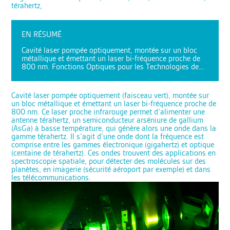
térahertz,
EN RÉSUMÉ
Cavité laser pompée optiquement, montée sur un bloc
métallique et émettant un laser bi-fréquence proche de
800 nm. Fonctions Optiques pour les Technologies de…
Cavité laser pompée optiquement (faisceau vert), montée sur
un bloc métallique et émettant un laser bi-fréquence proche de
800 nm. Ce laser proche infrarouge permet d’alimenter une
antenne térahertz, un semiconducteur arséniure de gallium
(AsGa) à basse température, qui génère alors une onde dans la
gamme térahertz. Il s’agit d’une onde dont la fréquence est
comprise entre les gammes électronique (gigahertz) et optique
(centaine de térahertz). Ces ondes trouvent des applications en
spectroscopie spatiale, pour détecter des molécules sur des
planètes, en imagerie (sécurité aéroport par exemple) et dans
les télécommunications.