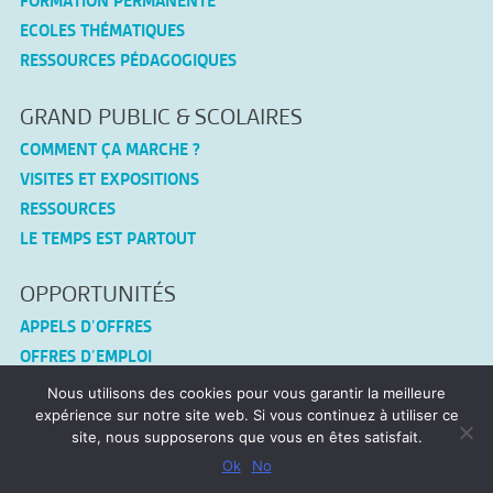
FORMATION PERMANENTE
ECOLES THÉMATIQUES
RESSOURCES PÉDAGOGIQUES
GRAND PUBLIC & SCOLAIRES
COMMENT ÇA MARCHE ?
VISITES ET EXPOSITIONS
RESSOURCES
LE TEMPS EST PARTOUT
OPPORTUNITÉS
APPELS D’OFFRES
OFFRES D’EMPLOI
Nous utilisons des cookies pour vous garantir la meilleure
CONNEX-TF
expérience sur notre site web. Si vous continuez à utiliser ce
site, nous supposerons que vous en êtes satisfait.
MENTIONS LÉGALES
Ok
No