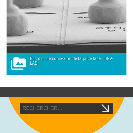
Fils d'or de connexion de la puce laser. III-V-
LAB.