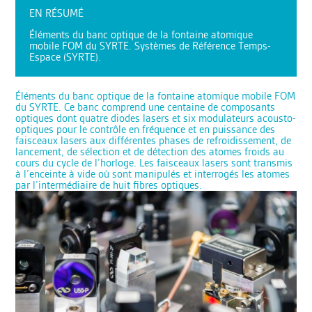
EN RÉSUMÉ
Éléments du banc optique de la fontaine atomique
mobile FOM du SYRTE. Systèmes de Référence Temps-
Espace (SYRTE).
Éléments du banc optique de la fontaine atomique mobile FOM
du SYRTE. Ce banc comprend une centaine de composants
optiques dont quatre diodes lasers et six modulateurs acousto-
optiques pour le contrôle en fréquence et en puissance des
faisceaux lasers aux différentes phases de refroidissement, de
lancement, de sélection et de détection des atomes froids au
cours du cycle de l’horloge. Les faisceaux lasers sont transmis
à l’enceinte à vide où sont manipulés et interrogés les atomes
par l’intermédiaire de huit fibres optiques.