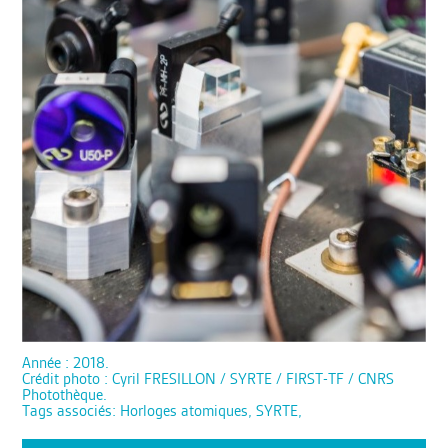
Année : 2018.
Crédit photo : Cyril FRESILLON / SYRTE / FIRST-TF / CNRS
Photothèque.
Tags associés: Horloges atomiques, SYRTE,