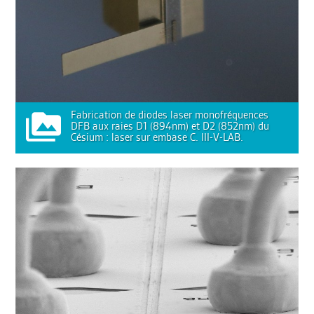
Fabrication de diodes laser monofréquences
DFB aux raies D1 (894nm) et D2 (852nm) du
Césium : laser sur embase C. III-V-LAB.