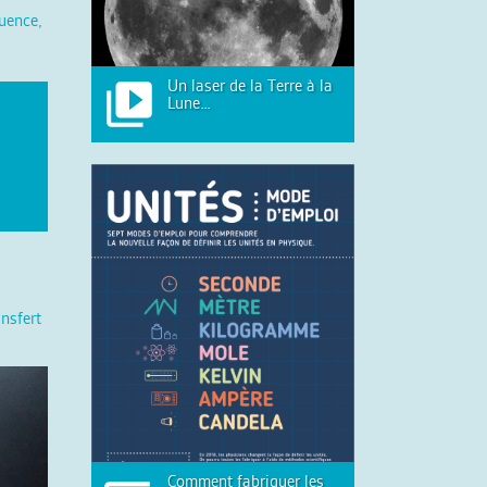
uence,
Un laser de la Terre à la
Lune…
nsfert
Comment fabriquer les