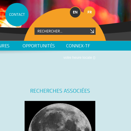
EN
FR
CONTACT
IRES
OPPORTUNITÉS
CONNEX-TF
votre heure locale (
)
RECHERCHES ASSOCIÉES