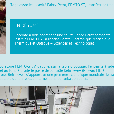
Tags associés : cavité Fabry-Perot, FEMTO-ST, transfert de fréq
EN RÉSUMÉ
Enceinte à vide contenant une cavité Fabry-Perot compacte.
Institut FEMTO-ST (Franche-Comté Electronique Mécanique
Thermique et Optique – Sciences et Technologies.
ratoire FEMTO-ST. A gauche, sur la table d’optique, l’enceinte à vide
et au fond à droite le poste de contrôle Refimeve+ (REseau FIbré
jet Refimeve+ s’appuie sur une première scientifique mondiale, le tra
stable sur un réseau Internet sans perturbation du trafic.