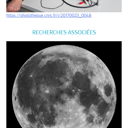
https://phototheque.cnrs.fr/i/20170023_0048
RECHERCHES ASSOCIÉES