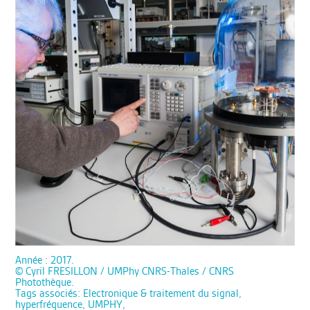
Année : 2017.
© Cyril FRESILLON / UMPhy CNRS-Thales / CNRS
Photothèque.
Tags associés: Electronique & traitement du signal,
hyperfréquence, UMPHY,