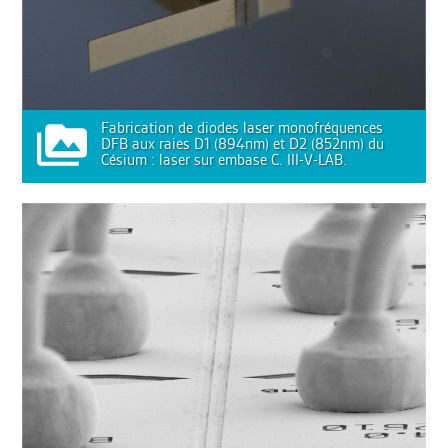
Fabrication de diodes laser monofréquences
DFB aux raies D1 (894nm) et D2 (852nm) du
Césium : laser sur embase C. III-V-LAB.