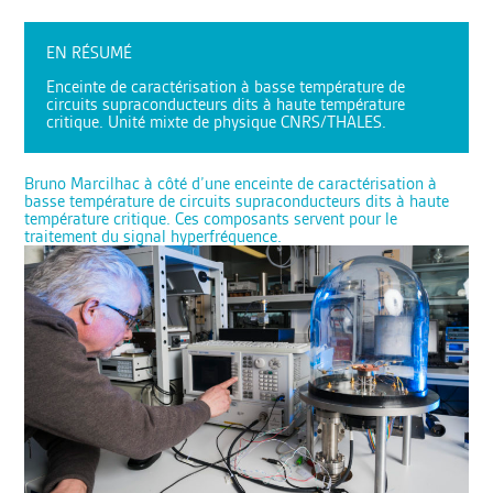
EN RÉSUMÉ
Enceinte de caractérisation à basse température de
circuits supraconducteurs dits à haute température
critique. Unité mixte de physique CNRS/THALES.
Bruno Marcilhac à côté d’une enceinte de caractérisation à
basse température de circuits supraconducteurs dits à haute
température critique. Ces composants servent pour le
traitement du signal hyperfréquence.