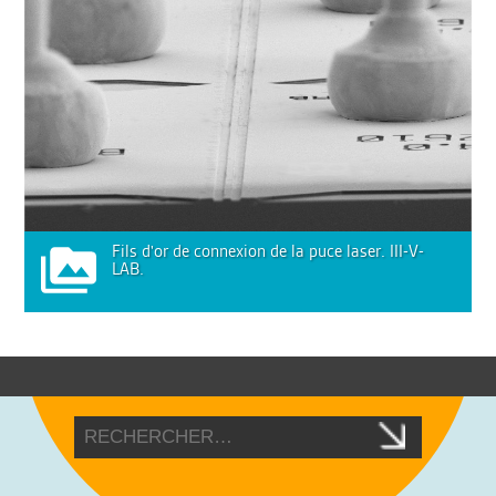
Fils d'or de connexion de la puce laser. III-V-
LAB.