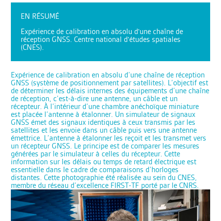
EN RÉSUMÉ
Expérience de calibration en absolu d'une chaîne de
réception GNSS. Centre national d'études spatiales
(CNES).
Expérience de calibration en absolu d’une chaîne de réception
GNSS (système de positionnement par satellites). L’objectif est
de déterminer les délais internes des équipements d’une chaîne
de réception, c’est-à-dire une antenne, un câble et un
récepteur. À l’intérieur d’une chambre anéchoïque miniature
est placée l’antenne à étalonner. Un simulateur de signaux
GNSS émet des signaux identiques à ceux transmis par les
satellites et les envoie dans un câble puis vers une antenne
émettrice. L’antenne à étalonner les reçoit et les transmet vers
un récepteur GNSS. Le principe est de comparer les mesures
générées par le simulateur à celles du récepteur. Cette
information sur les délais ou temps de retard électrique est
essentielle dans le cadre de comparaisons d’horloges
distantes. Cette photographie été réalisée au sein du CNES,
membre du réseau d’excellence FIRST-TF porté par le CNRS.