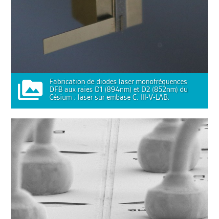
Fabrication de diodes laser monofréquences
DFB aux raies D1 (894nm) et D2 (852nm) du
Césium : laser sur embase C. III-V-LAB.