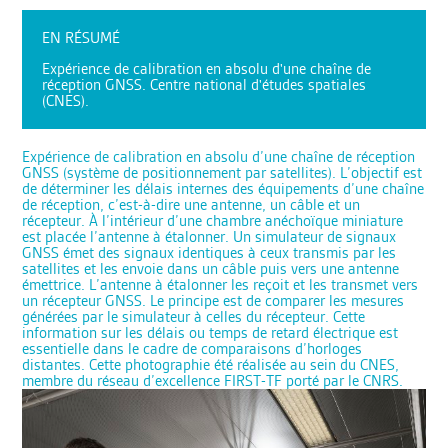
EN RÉSUMÉ
Expérience de calibration en absolu d'une chaîne de
réception GNSS. Centre national d'études spatiales
(CNES).
Expérience de calibration en absolu d’une chaîne de réception
GNSS (système de positionnement par satellites). L’objectif est
de déterminer les délais internes des équipements d’une chaîne
de réception, c’est-à-dire une antenne, un câble et un
récepteur. À l’intérieur d’une chambre anéchoïque miniature
est placée l’antenne à étalonner. Un simulateur de signaux
GNSS émet des signaux identiques à ceux transmis par les
satellites et les envoie dans un câble puis vers une antenne
émettrice. L’antenne à étalonner les reçoit et les transmet vers
un récepteur GNSS. Le principe est de comparer les mesures
générées par le simulateur à celles du récepteur. Cette
information sur les délais ou temps de retard électrique est
essentielle dans le cadre de comparaisons d’horloges
distantes. Cette photographie été réalisée au sein du CNES,
membre du réseau d’excellence FIRST-TF porté par le CNRS.