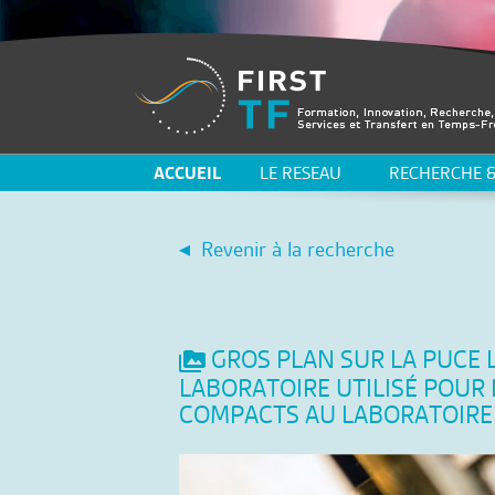
ACCUEIL
LE RESEAU
RECHERCHE &
Revenir à la recherche
GROS PLAN SUR LA PUCE 
LABORATOIRE UTILISÉ POUR
COMPACTS AU LABORATOIRE