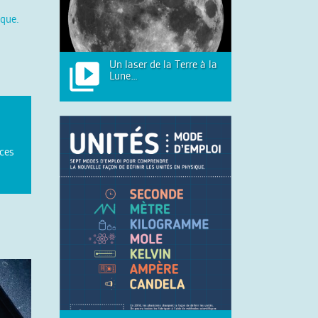
èque.
Un laser de la Terre à la
Lune…
nces