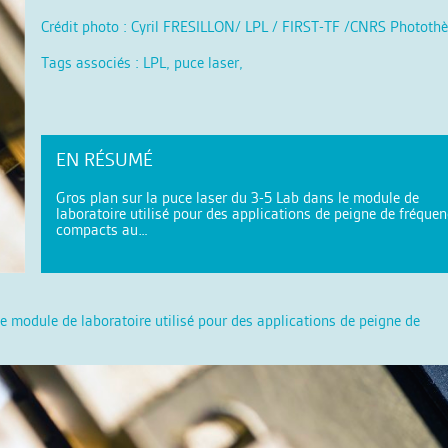
Crédit photo : Cyril FRESILLON/ LPL / FIRST-TF /CNRS Phototh
Tags associés : LPL, puce laser,
EN RÉSUMÉ
Gros plan sur la puce laser du 3-5 Lab dans le module de
laboratoire utilisé pour des applications de peigne de fréque
compacts au…
le module de laboratoire utilisé pour des applications de peigne de