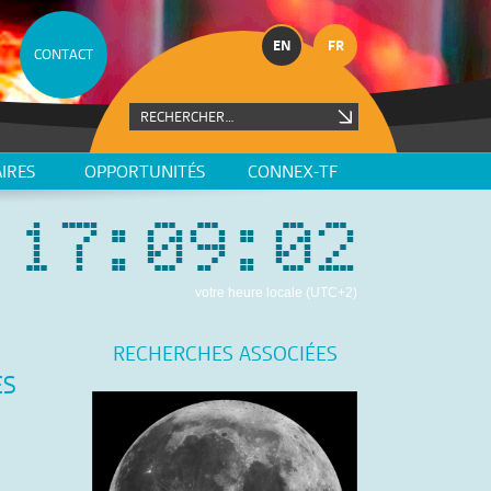
EN
FR
CONTACT
IRES
OPPORTUNITÉS
CONNEX-TF
17
:
09
:
03
votre heure locale (
UTC+2
)
RECHERCHES ASSOCIÉES
ES