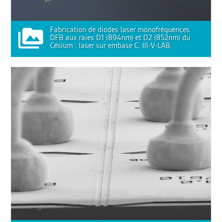
Fabrication de diodes laser monofréquences
DFB aux raies D1 (894nm) et D2 (852nm) du
Césium : laser sur embase C. III-V-LAB.