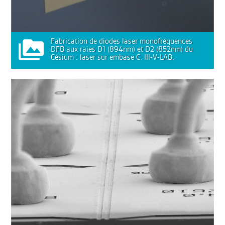
Fabrication de diodes laser monofréquences
DFB aux raies D1 (894nm) et D2 (852nm) du
Césium : laser sur embase C. III-V-LAB.