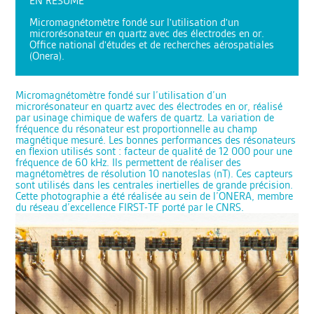
EN RÉSUMÉ
Micromagnétomètre fondé sur l'utilisation d'un
microrésonateur en quartz avec des électrodes en or.
Office national d'études et de recherches aérospatiales
(Onera).
Micromagnétomètre fondé sur l’utilisation d’un
microrésonateur en quartz avec des électrodes en or, réalisé
par usinage chimique de wafers de quartz. La variation de
fréquence du résonateur est proportionnelle au champ
magnétique mesuré. Les bonnes performances des résonateurs
en flexion utilisés sont : facteur de qualité de 12 000 pour une
fréquence de 60 kHz. Ils permettent de réaliser des
magnétomètres de résolution 10 nanoteslas (nT). Ces capteurs
sont utilisés dans les centrales inertielles de grande précision.
Cette photographie a été réalisée au sein de l’ONERA, membre
du réseau d’excellence FIRST-TF porté par le CNRS.