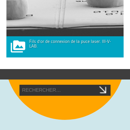
Fils d'or de connexion de la puce laser. III-V-
LAB.