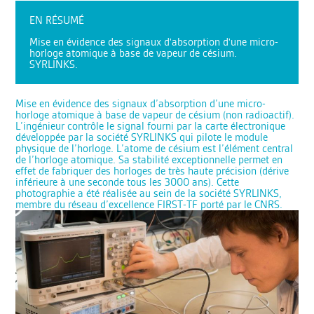
EN RÉSUMÉ
Mise en évidence des signaux d'absorption d'une micro-
horloge atomique à base de vapeur de césium.
SYRLINKS.
Mise en évidence des signaux d’absorption d’une micro-
horloge atomique à base de vapeur de césium (non radioactif).
L’ingénieur contrôle le signal fourni par la carte électronique
développée par la société SYRLINKS qui pilote le module
physique de l’horloge. L’atome de césium est l’élément central
de l’horloge atomique. Sa stabilité exceptionnelle permet en
effet de fabriquer des horloges de très haute précision (dérive
inférieure à une seconde tous les 3000 ans). Cette
photographie a été réalisée au sein de la société SYRLINKS,
membre du réseau d’excellence FIRST-TF porté par le CNRS.