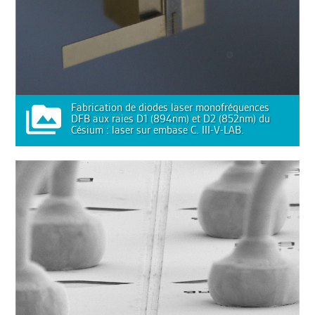
Fabrication de diodes laser monofréquences
DFB aux raies D1 (894nm) et D2 (852nm) du
Césium : laser sur embase C. III-V-LAB.