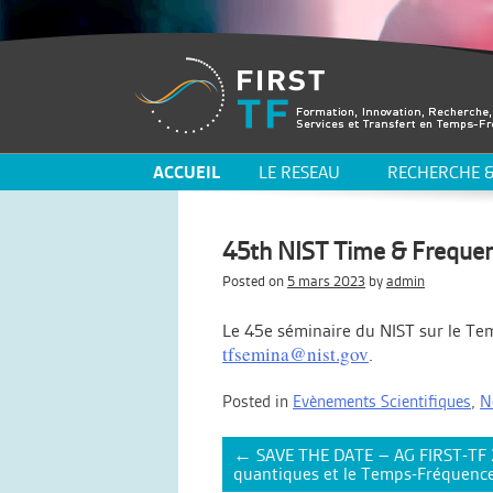
ACCUEIL
LE RESEAU
RECHERCHE &
45th NIST Time & Frequenc
Posted on
5 mars 2023
by
admin
Le 45e séminaire du NIST sur le Tem
tfsemina@nist.gov
.
Posted in
Evènements Scientifiques
,
N
Post
←
SAVE THE DATE – AG FIRST-TF 
navigation
quantiques et le Temps-Fréquence”