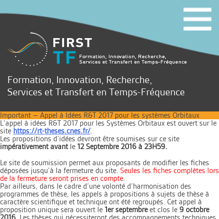
Formation, Innovation, Recherche,
Services et Transfert en Temps-Fréquence
Important – Appel à Idées R&T 2017 pour les systèmes Orbitaux
L’appel à idées R&T 2017 pour les Systèmes Orbitaux est ouvert sur le
site
https://rt-theses.cnes.fr/
.
Les propositions d’idées devront être soumises sur ce site
impérativement avant
le
12 Septembre 2016 à 23H59.
Le site de soumission permet aux proposants de modifier les fiches
déposées jusqu’à la fermeture du site.
Seules les fiches complètes lors
de la fermeture seront prises en compte
.
Par ailleurs, dans le cadre d’une volonté d’harmonisation des
programmes de thèse, les appels à propositions à sujets de thèse à
caractère scientifique et technique ont été regroupés. Cet appel à
proposition unique sera ouvert le
1er septembre
et clos le
9 octobre
2016
. Les thèses qui nécessiteront des accompagnements techniques