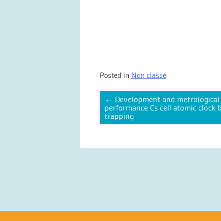
Posted in
Non classé
Post
←
Development and metrological c
navigation
performance Cs cell atomic clock
trapping