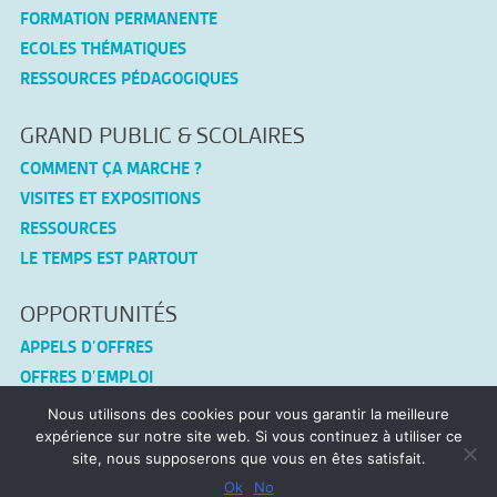
FORMATION PERMANENTE
ECOLES THÉMATIQUES
RESSOURCES PÉDAGOGIQUES
GRAND PUBLIC & SCOLAIRES
COMMENT ÇA MARCHE ?
VISITES ET EXPOSITIONS
RESSOURCES
LE TEMPS EST PARTOUT
OPPORTUNITÉS
APPELS D’OFFRES
OFFRES D’EMPLOI
Nous utilisons des cookies pour vous garantir la meilleure
CONNEX-TF
expérience sur notre site web. Si vous continuez à utiliser ce
site, nous supposerons que vous en êtes satisfait.
MENTIONS LÉGALES
Ok
No