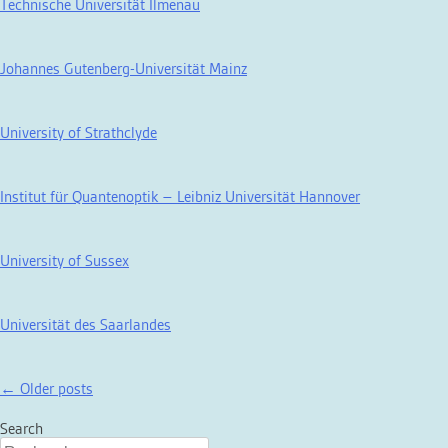
Technische Universität Ilmenau
Johannes Gutenberg-Universität Mainz
University of Strathclyde
Institut für Quantenoptik – Leibniz Universität Hannover
University of Sussex
Universität des Saarlandes
Posts
←
Older posts
navigation
Search
Rechercher :