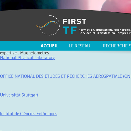
ACCUEIL
LE RESEAU
RECHERCHE &
expertise :
Magnétomètres
National Physical Laboratory
OFFICE NATIONAL DES ETUDES ET RECHERCHES AEROSPATIALE (ON
Universität Stuttgart
Institut de Ciències Fotòniques