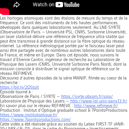
Les horloges atomiques sont des étalons de mesure du temps et de la
fréquence. Ce sont des instruments de très hautes performances,
développés dans quelques laboratoires seulement. Au LNE-SYRTE
(Observatoire de Paris – Université PSL, CNRS, Sorbonne Université),
un laser stabilisé délivre une référence de fréquence ultra-stable qui
peut être transmise à grande distance sur la fibre optique du réseau
internet. La référence métrologique portée par le faisceau laser peut
ainsi être partagée avec de nombreux autres laboratoires dans toute
la France, et même en Europe. Dans cet épisode, nous suivons le
travail d’Etienne Cantin, ingénieur de recherche au Laboratoire de
Physique des Lasers (CNRS, Université Sorbonne Paris Nord), dont la
mission consiste à distribuer le signal optique de référence sur le
réseau REFIMEVE.
Découvrez d’autres épisodes de la série MANIP, filmée au coeur de la
recherche :
https://bit.ly/2QStult
Épisode tourné à :
Observatoire de Paris / SYRTE –
https://syrte.obspm.fr/spip/
Laboratoire de Physique des Lasers –
http://www-lpl.univ-paris13.fr/
En savoir plus sur le réseau REFIMEVE :
http://www.refimeve.fr/
Production : Institut d’Optique graduate school & 7PointsProductions
https://www.institutoptique.fr/
https://www.7pointsproductions.com/
Cette vidéo a été réalisée grâce au soutien du Labex FIRST-TF (ANR-
10-LABX-48- 01), dans le cadre du Programme « Investissements