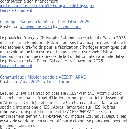
contribution à son financement.
=> Lien au site de la Société Française de Physique
on
Leave a Comment
Christophe
Daussy
Christophe Salomon lauréat du Prix Balzan 2025
(LPL),
Posted on
6 novembre 2025
by
Lucas Lorini
lauréat
du
prix
Le physicien français Christophe Salomon a reçu le prix Balzan 2025
Jean
décerné par la Fondation Balzan pour ses travaux pionniers utilisant
Perrin
des atomes ultra-froids pour la fabrication d’horloges atomiques qui
2024
ont révolutionné la mesure du temps. (
lien
au site web CNRS)
Lien
au communique de presse de la Fondation Internationale Balzan.
Le prix sera remis à Berne (Suisse) le 14 Novembre 2025
on
Leave a Comment
Christophe
Salomon
Communiqué : Mission spatiale ACES/PHARAO
lauréat
Posted on
7 mai 2025
by
Lucas Lorini
du
Prix
Balzan
Le lundi 21 avril, la mission spatiale ACES/PHARAO (Atomic Clock
2025
Ensemble in Space, Projet d’Horloge Atomique par Refroidissement
d’Atomes en Orbite) a été lancée de Cap Canaveral vers la station
spatiale internationale (ISS). Après l’amarrage sur l’ISS, le bras
robotisé a transporté la charge utile ACES/PHARAO vers son
emplacement définitif, à l’extérieur du module Columbus. Depuis, les
essais de validation en vol ont démarré et vont se poursuivre pendant
plusieurs semaines.