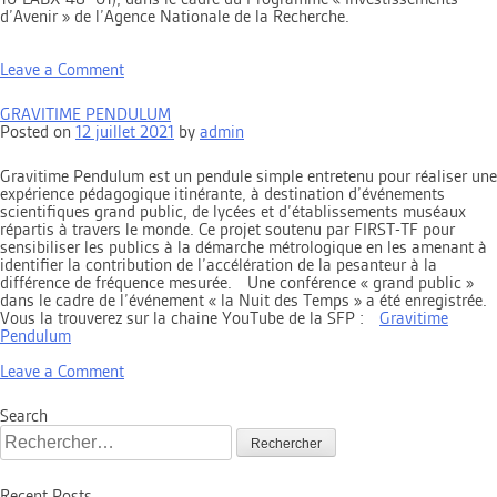
d’Avenir » de l’Agence Nationale de la Recherche.
on
Leave a Comment
Partager
une
GRAVITIME PENDULUM
référence
Posted on
12 juillet 2021
by
admin
–
Le
6ème
Gravitime Pendulum est un pendule simple entretenu pour réaliser une
épisode
expérience pédagogique itinérante, à destination d’événements
de
scientifiques grand public, de lycées et d’établissements muséaux
la
répartis à travers le monde. Ce projet soutenu par FIRST-TF pour
websérie
sensibiliser les publics à la démarche métrologique en les amenant à
MANIP
identifier la contribution de l’accélération de la pesanteur à la
est
différence de fréquence mesurée. Une conférence « grand public »
en
dans le cadre de l’événement « la Nuit des Temps » a été enregistrée.
ligne
Vous la trouverez sur la chaine YouTube de la SFP :
Gravitime
!
Pendulum
on
Leave a Comment
GRAVITIME
PENDULUM
Search
Rechercher :
Recent Posts