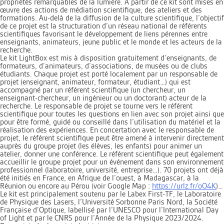
propriétés remarquables de la lumière. A partir de ce kit sont mises en
œuvre des actions de médiation scientifique, des ateliers et des
formations. Au-delà de la diffusion de la culture scientifique, l’objectif
de ce projet est la structuration d’un réseau national de référents
scientifiques favorisant le développement de liens pérennes entre
enseignants, animateurs, jeune public et le monde et les acteurs de la
recherche.
Le kit LightBox est mis à disposition gratuitement d’enseignants, de
formateurs, d’animateurs, d’associations, de musées ou de clubs
étudiants. Chaque projet est porté localement par un responsable de
projet (enseignant, animateur, formateur, étudiant…) qui est
accompagné par un référent scientifique (un chercheur, un
enseignant-chercheur, un ingénieur ou un doctorant) acteur de la
recherche. Le responsable de projet se tourne vers le référent
scientifique pour toutes les questions en lien avec son projet ainsi que
pour être formé, guidé ou conseillé dans l’utilisation du matériel et la
réalisation des expériences. En concertation avec le responsable de
projet, le référent scientifique peut être amené à intervenir directement
auprès du groupe projet (les élèves, les enfants) pour animer un
atelier, donner une conférence. Le référent scientifique peut également
accueillir le groupe projet pour un événement dans son environnement
professionnel (laboratoire, université, entreprise…). 70 projets ont déjà
été initiés en France, en Afrique de l’ouest, à Madagascar, à la
Réunion ou encore au Pérou (voir Google Map :
https://urlz.fr/oO4K
)…
Le kit est principalement soutenu par le Labex First-TF, le Laboratoire
de Physique des Lasers, l’Université Sorbonne Paris Nord, la Société
Française d’Optique, labellisé par l’UNESCO pour l’International Day
of Light et par le CNRS pour l’Année de la Physique 2023/2024.