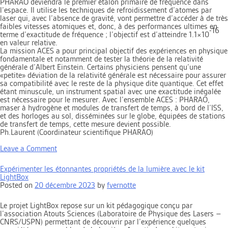
PHARAO deviendra le premier étalon primaire de fréquence dans
l’espace. Il utilise les techniques de refroidissement d’atomes par
laser qui, avec l’absence de gravité, vont permettre d’accéder à de très
faibles vitesses atomiques et, donc, à des performances ultimes en
-16
terme d’exactitude de fréquence ; l’objectif est d’atteindre 1.1×10
en valeur relative.
La mission ACES a pour principal objectif des expériences en physique
fondamentale et notamment de tester la théorie de la relativité
générale d’Albert Einstein. Certains physiciens pensent qu’une
«petite» déviation de la relativité générale est nécessaire pour assurer
sa compatibilité avec le reste de la physique dite quantique. Cet effet
étant minuscule, un instrument spatial avec une exactitude inégalée
est nécessaire pour le mesurer. Avec l’ensemble ACES : PHARAO,
maser à hydrogène et modules de transfert de temps, à bord de l’ISS,
et des horloges au sol, disséminées sur le globe, équipées de stations
de transfert de temps, cette mesure devient possible.
Ph.Laurent (Coordinateur scientifique PHARAO)
on
Leave a Comment
Communiqué
:
Expérimenter les étonnantes propriétés de la lumière avec le kit
Mission
LightBox
spatiale
Posted on
20 décembre 2023
by
fvernotte
ACES/PHARAO
Le projet LightBox repose sur un kit pédagogique conçu par
l’association Atouts Sciences (Laboratoire de Physique des Lasers –
CNRS/USPN) permettant de découvrir par l’expérience quelques