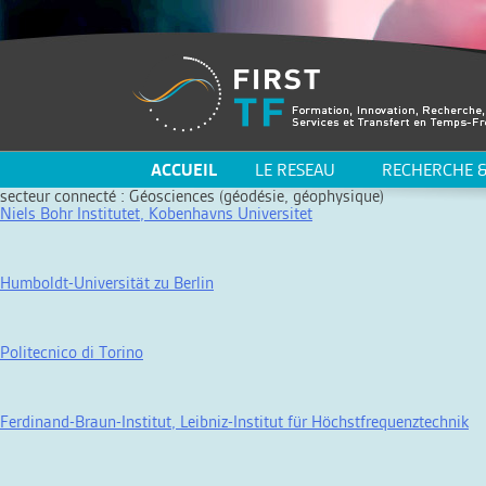
ACCUEIL
LE RESEAU
RECHERCHE &
secteur connecté :
Géosciences (géodésie, géophysique)
Niels Bohr Institutet, Kobenhavns Universitet
Humboldt-Universität zu Berlin
Politecnico di Torino
Ferdinand-Braun-Institut, Leibniz-Institut für Höchstfrequenztechnik