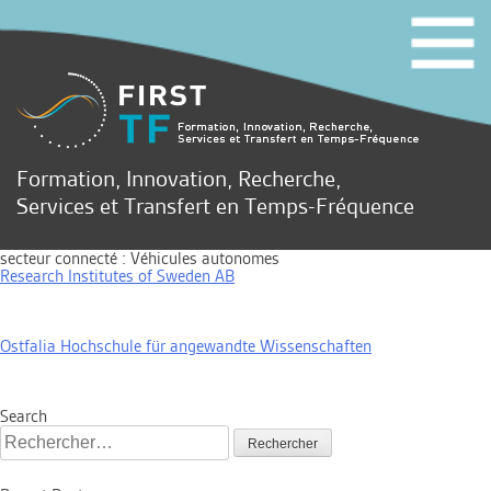
Formation, Innovation, Recherche,
Services et Transfert en Temps-Fréquence
secteur connecté :
Véhicules autonomes
Research Institutes of Sweden AB
Ostfalia Hochschule für angewandte Wissenschaften
Search
Rechercher :