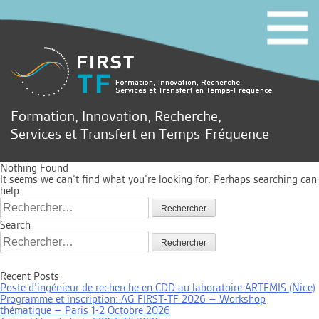
Formation, Innovation, Recherche,
Services et Transfert en Temps-Fréquence
Nothing Found
It seems we can’t find what you’re looking for. Perhaps searching can
help.
Rechercher :
Search
Rechercher :
Recent Posts
Poste d’ingénieur de recherche en CDD au laboratoire ARTEMIS (Nice)
Programme et inscription: AG FIRST-TF 2026 – Workshop
thématique – Paris 1-2 Octobre 2026