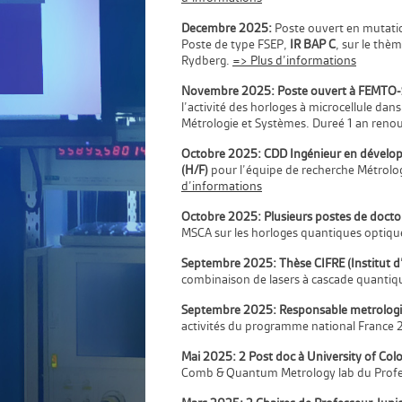
Decembre 2025:
Poste ouvert en mutati
Poste de type FSEP,
IR BAP C
, sur le thè
Rydberg.
=> Plus d’informations
Novembre 2025: Poste ouvert à FEMTO-S
l’activité des horloges à microcellule da
Métrologie et Systèmes. Dureé 1 an ren
Octobre 2025: CDD Ingénieur en dévelo
(H/F)
pour l’équipe de recherche Métrolo
d’informations
Octobre 2025: Plusieurs postes de docto
MSCA sur les horloges quantiques optiq
Septembre 2025:
Thèse CIFRE (Institut d
combinaison de lasers à cascade quanti
Septembre 2025:
Res
ponsable metrologie
activités du programme national
France
Mai 2025: 2 Post doc à University of Co
Comb & Quantum Metrology lab du Profe