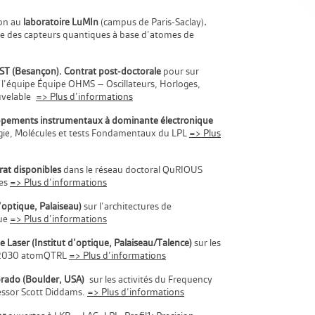
on au
laboratoire LuMIn
(campus de Paris-Saclay)
.
me des capteurs quantiques à base d’atomes de
T (Besançon). Contrat post-doctorale
pour sur
ns l’équipe Équipe OHMS – Oscillateurs, Horloges,
ouvelable
=> Plus d’informations
ppements instrumentaux à dominante électronique
gie, Molécules et tests Fondamentaux du LPL
=> Plus
rat disponibles
dans le réseau doctoral QuRIOUS
ues
=> Plus d’informations
’optique, Palaiseau)
sur l’architectures de
que
=> Plus d’informations
 Laser (Institut d’optique, Palaiseau/Talence)
sur les
 2030 atomQTRL
=> Plus d’informations
lorado (Boulder, USA)
sur les activités du Frequency
ssor Scott Diddams.
=> Plus d’informations