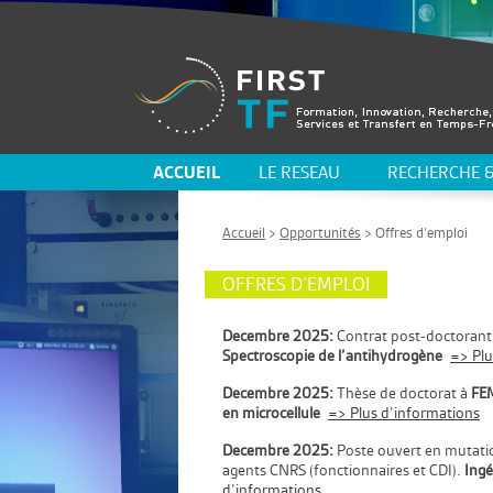
ACCUEIL
LE RESEAU
RECHERCHE &
Accueil
>
Opportunités
> Offres d’emploi
OFFRES D’EMPLOI
Decembre 2025:
Contrat post-doctorant 
Spectroscopie de l’antihydrogène
=> Plu
Decembre 2025:
Thèse de doctorat à
FEM
en microcellule
=> Plus d’informations
Decembre 2025:
Poste ouvert en mutati
agents CNRS (fonctionnaires et CDI).
Ingé
d’informations