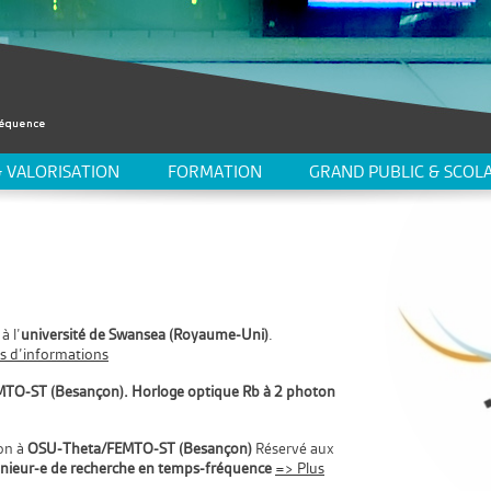
 VALORISATION
FORMATION
GRAND PUBLIC & SCOLA
à l’
université de Swansea (Royaume-Uni)
.
s d’informations
TO-ST (Besançon). Horloge optique Rb à 2 photon
on à
OSU-Theta/FEMTO-ST (Besançon)
Réservé aux
nieur-e de recherche en temps-fréquence
=> Plus